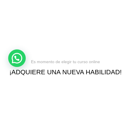
Política de privacidad
Términos y condiciones
Reembolsos
Es momento de elegir tu curso online
¡ADQUIERE UNA NUEVA HABILIDAD!
ANTES DE IRTE, CONSIDERA ESTO...
OBTÉN 50% DE DESCUENTO
¡VER OFERTAS!