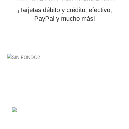
¡Tarjetas débito y crédito, efectivo,
PayPal y mucho más!
AyE® · aprendeyemprende.homes
Estás en el Marketplace más completo para comprar
todo tipo de cursos 100% en español. Los mejores
cursos online, siempre al mejor precio!
Barranquilla, Colombia