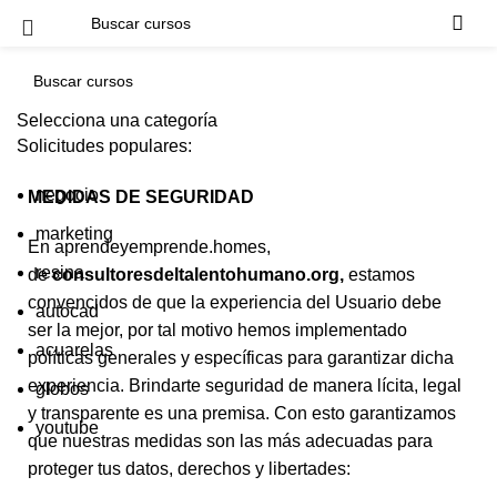
Términos y condiciones
Selecciona una categoría
Solicitudes populares:
negocio
MEDIDAS DE SEGURIDAD
marketing
En aprendeyemprende.homes,
resina
de
consultoresdeltalentohumano.org
,
estamos
convencidos de que la experiencia del Usuario debe
autocad
ser la mejor, por tal motivo hemos implementado
acuarelas
políticas generales y específicas para garantizar dicha
experiencia. Brindarte seguridad de manera lícita, legal
globos
y transparente es una premisa. Con esto garantizamos
youtube
que nuestras medidas son las más adecuadas para
proteger tus datos, derechos y libertades: