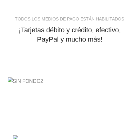
TODOS LOS MEDIOS DE PAGO ESTÁN HABILITADOS
¡Tarjetas débito y crédito, efectivo,
PayPal y mucho más!
AyE® · aprendeyemprende.homes
Estás en el Marketplace más completo para comprar
todo tipo de cursos 100% en español. Los mejores
cursos online, siempre al mejor precio!
Barranquilla, Colombia