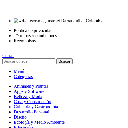
Estás en el Marketplace más completo para comprar todo tipo de
cursos 100% en español. Los mejores cursos online, siempre al
mejor precio!
Barranquilla, Colombia
Política de privacidad
Términos y condiciones
Reembolsos
Cerrar
Buscar
Menú
Categorías
Animales y Plantas
Apps y Software
Belleza y Moda
Casa y Construcción
Culinaria y Gastronomía
Desarrollo Personal
Diseño
Ecología y Medio Ambiente
Educación