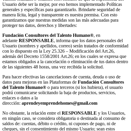
Usuario debe ser la mejor, por eso hemos implementado Políticas
generales y específicas para garantizarlo. Brindarte seguridad de
manera lícita, legal y transparente es nuestra premisa. Con esto
garantizamos que nuestras medidas son las más adecuadas para
proteger tus datos, derechos y libertades:
Fundación Consultores del Talento Humano
®
, en
adelante
RESPONSABLE
, informa que los datos personales del
Usuario (nombres y apellidos, correo) serán tratados de conformidad
con lo dispuesto en la Ley 25.326 – Modificación del Art.26,
además del Decreto 1558/2001 Art.26; en los cuales se expresa que
estamos obligados a la cancelación o eliminación de tus datos dentro
de las siguientes 48 horas, una vez recibida la solicitud.
Para hacer efectivas las cancelaciones de cuenta, deuda o uso de
datos para mejoras en las Plataformas de
Fundación Consultores
del Talento Humano®
o para terceros (si los hubiera), el usuario
podrá comunicarse solicitando la baja de productos, servicios,
enlaces o datos a la
dirección:
aprendeyemprendehomes@gmail.com
No obstante, la relación entre el
RESPONSABLE
y los Usuarios,
en ningún caso, se considera obligatoria o destinada al consumo de
saldos de: cuentas, débito o crédito, ni cupones de pago, ni de
cheques, sin el consentimiento del mismo Usuario; sean estos