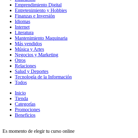
Emprendimiento Digital
Entretenimiento y Hobbies
Finanzas e Inversión
Idiomas
Internet
Literatura
Mantenimiento Maquinaria
Más vendidos
Música y Artes
Negocios y Marketing
Otros
Relaciones
Salud y Deportes
Tecnología de la Información
Todos
Inicio
Tienda
Categorías
Promociones
Beneficios
Es momento de elegir tu curso online