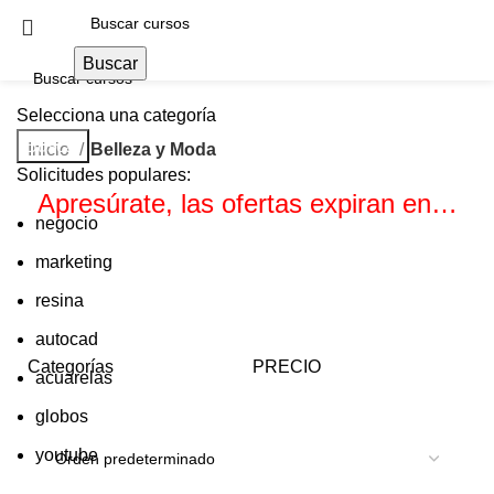
Buscar
Selecciona una categoría
Buscar
Inicio
Belleza y Moda
Solicitudes populares:
Apresúrate, las ofertas expiran en…
negocio
marketing
Horas
Minutos
Segundos
resina
autocad
Categorías
PRECIO
acuarelas
globos
youtube