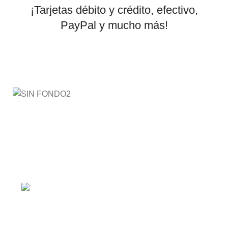
¡Tarjetas débito y crédito, efectivo,
PayPal y mucho más!
AyE® · aprendeyemprende.homes
Estás en el Marketplace más completo para comprar
todo tipo de cursos 100% en español. Los mejores
cursos online, siempre al mejor precio!
Barranquilla, Colombia
Política de privacidad