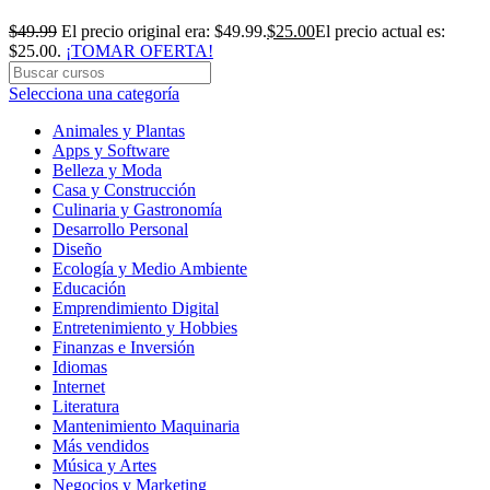
$
49.99
El precio original era: $49.99.
$
25.00
El precio actual es:
$25.00.
¡TOMAR OFERTA!
Selecciona una categoría
Animales y Plantas
Apps y Software
Belleza y Moda
Casa y Construcción
Culinaria y Gastronomía
Desarrollo Personal
Diseño
Ecología y Medio Ambiente
Educación
Emprendimiento Digital
Entretenimiento y Hobbies
Finanzas e Inversión
Idiomas
Internet
Literatura
Mantenimiento Maquinaria
Más vendidos
Música y Artes
Negocios y Marketing