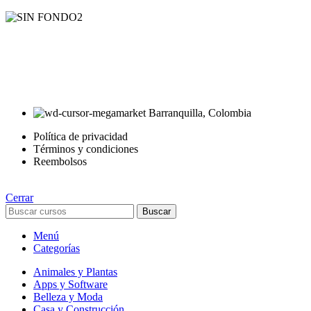
AyE® · aprendeyemprende.homes
Estás en el Marketplace más completo para comprar todo tipo de
cursos 100% en español. Los mejores cursos online, siempre al
mejor precio!
Barranquilla, Colombia
Política de privacidad
Términos y condiciones
Reembolsos
Cerrar
Buscar
Menú
Categorías
Animales y Plantas
Apps y Software
Belleza y Moda
Casa y Construcción