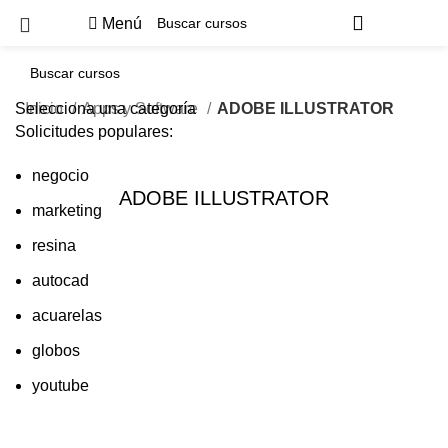
Menú
Selecciona una categoría
Inicio
Apps y Software
ADOBE ILLUSTRATOR
Solicitudes populares:
negocio
ADOBE ILLUSTRATOR
marketing
resina
autocad
acuarelas
globos
youtube