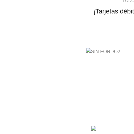
TODO
¡Tarjetas débi
AyE® ·
aprendeyemprende.h
Estás en el Marketpla
completo para comprar
de cursos 100% en es
mejores cursos online,
mejor precio!