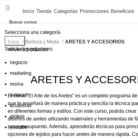
Inicio
Tienda
Categorías
Promociones
Beneficios
Selecciona una categoría
Buscar
Inicio
Belleza y Moda
ARETES Y ACCESORIOS
Solicitudes populares:
volver a productos
negocio
marketing
ARETES Y ACCESOR
resina
autocad
El curso “El Arte de los Aretes” es un completo programa d
que te enseñará de manera práctica y sencilla la técnica pa
acuarelas
en diferentes formas y estilos. Con este curso, podrás crear
globos
diseños de aretes utilizando materiales y herramientas de f
poco presupuesto. Además, aprenderás técnicas para princi
youtube
opciones de tejidos para hacer aretes de manera rápida. Co