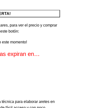
ERTA!
ares, para ver el precio y comprar
 este botón:
n este momento!
rtas expiran en…
s
Segundos
 técnica para elaborar aretes en
 de fácil acceso y con poco