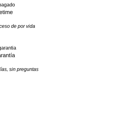
fetime
ceso de por vida
rantía
ías, sin preguntas