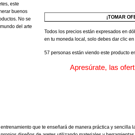
tes, este
enerar buenos
¡TOMAR OF
roductos. No se
l mundo del arte
Todos los precios están expresados en dól
en tu moneda local, solo debes dar clic en
57
personas están viendo este producto e
Apresúrate, las ofe
Horas
Minuto
 entrenamiento que te enseñará de manera práctica y sencilla la
s propios diseños de aretes utilizando materiales y herramientas