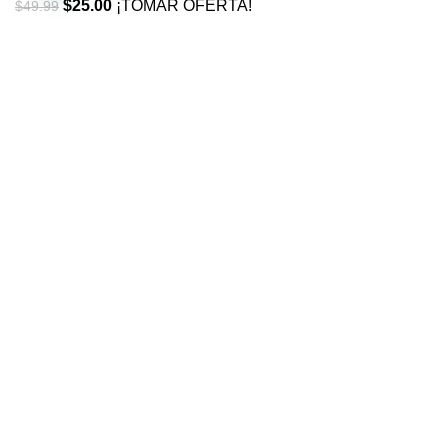
$
25.00
¡TOMAR OFERTA!
$
49.99