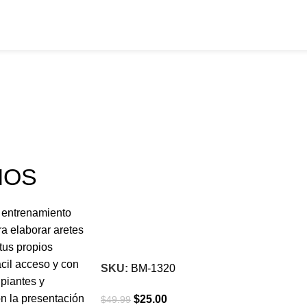
IOS
-50%
Click para agrandar
e entrenamiento
ra elaborar aretes
 tus propios
ácil acceso y con
SKU:
BM-1320
piantes y
n la presentación
$
25.00
$
49.99