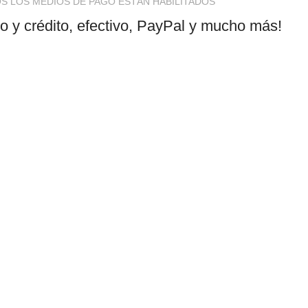
S LOS MEDIOS DE PAGO ESTÁN HABILITADOS
to y crédito, efectivo, PayPal y mucho más!
Política de privacidad
Términos y condiciones
omes
Reembolsos
ce más
 todo tipo
pañol. Los
 siempre al