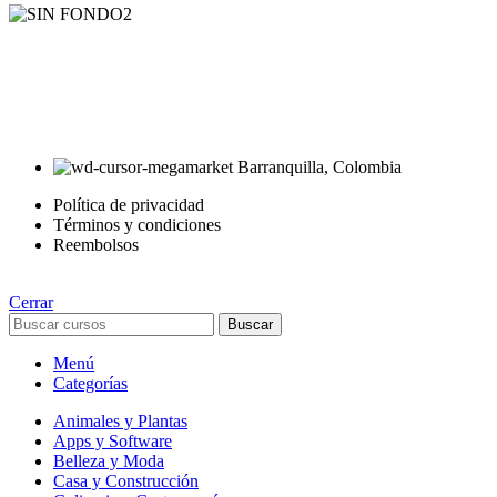
AyE® · aprendeyemprende.homes
Estás en el Marketplace más completo para comprar todo tipo de
cursos 100% en español. Los mejores cursos online, siempre al
mejor precio!
Barranquilla, Colombia
Política de privacidad
Términos y condiciones
Reembolsos
Cerrar
Buscar
Menú
Categorías
Animales y Plantas
Apps y Software
Belleza y Moda
Casa y Construcción