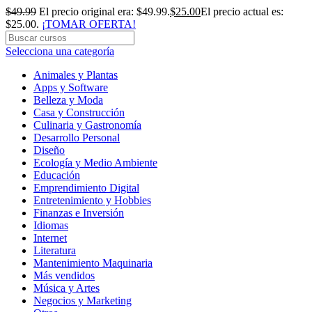
$
49.99
El precio original era: $49.99.
$
25.00
El precio actual es:
$25.00.
¡TOMAR OFERTA!
Selecciona una categoría
Animales y Plantas
Apps y Software
Belleza y Moda
Casa y Construcción
Culinaria y Gastronomía
Desarrollo Personal
Diseño
Ecología y Medio Ambiente
Educación
Emprendimiento Digital
Entretenimiento y Hobbies
Finanzas e Inversión
Idiomas
Internet
Literatura
Mantenimiento Maquinaria
Más vendidos
Música y Artes
Negocios y Marketing