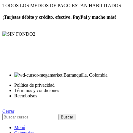
TODOS LOS MEDIOS DE PAGO ESTÁN HABILITADOS
¡Tarjetas débito y crédito, efectivo, PayPal y mucho más!
AyE® · aprendeyemprende.homes
Estás en el Marketplace más completo para comprar todo tipo de
cursos 100% en español. Los mejores cursos online, siempre al
mejor precio!
Barranquilla, Colombia
Política de privacidad
Términos y condiciones
Reembolsos
Cerrar
Buscar
Menú
Categorías