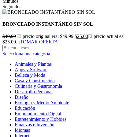
Minutos
Segundos
BRONCEADO INSTANTÁNEO SIN SOL
$
49.99
El precio original era: $49.99.
$
25.00
El precio actual es:
$25.00.
¡TOMAR OFERTA!
Selecciona una categoría
Animales y Plantas
Apps y Software
Belleza y Moda
Casa y Construcción
Culinaria y Gastronomía
Desarrollo Personal
Diseño
Ecología y Medio Ambiente
Educación
Emprendimiento Digital
Entretenimiento y Hobbies
Finanzas e Inversión
Idiomas
Internet