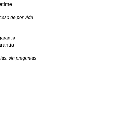
fetime
ceso de por vida
rantía
ías, sin preguntas