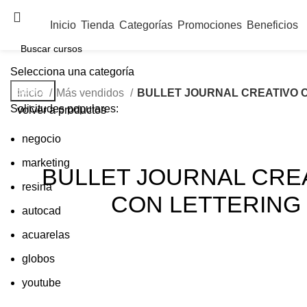
Inicio
Tienda
Categorías
Promociones
Beneficios
Selecciona una categoría
Buscar
Inicio
Más vendidos
BULLET JOURNAL CREATIVO 
Solicitudes populares:
volver a productos
negocio
marketing
BULLET JOURNAL CRE
resina
CON LETTERING
autocad
acuarelas
globos
youtube