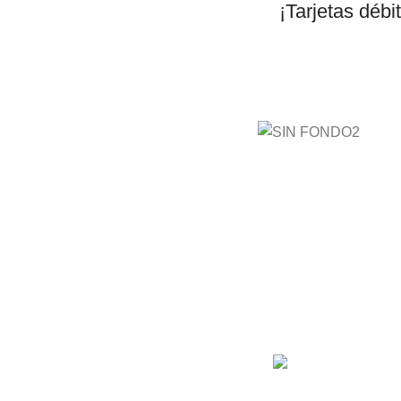
¡Tarjetas débi
AyE® ·
aprendeyemprende.h
Estás en el Marketpla
completo para comprar
de cursos 100% en es
mejores cursos online,
mejor precio!
Barranquilla, Colom