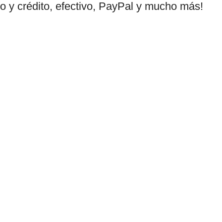
to y crédito, efectivo, PayPal y mucho más!
Política de privacidad
Términos y condiciones
omes
Reembolsos
ce más
 todo tipo
pañol. Los
 siempre al
bia