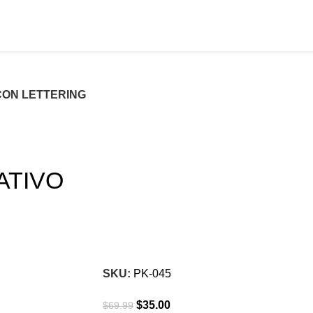
CON LETTERING
ATIVO
-50%
Click para agrandar
SKU:
PK-045
$
35.00
$
69.99