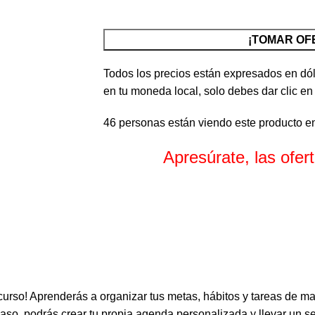
¡TOMAR OF
Todos los precios están expresados en dól
en tu moneda local, solo debes dar clic en
46
personas están viendo este producto e
Apresúrate, las ofe
Horas
Minuto
 curso! Aprenderás a organizar tus metas, hábitos y tareas de ma
 paso, podrás crear tu propia agenda personalizada y llevar un s