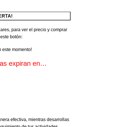
ERTA!
ares, para ver el precio y comprar
 este botón:
n este momento!
rtas expiran en…
s
Segundos
nera efectiva, mientras desarrollas
eguimiento de tus actividades.