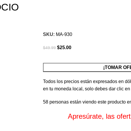
OCIO
Click para agrandar
SKU:
MA-930
$
25.00
$
49.99
¡TOMAR OF
Todos los precios están expresados en dól
en tu moneda local, solo debes dar clic en
58
personas están viendo este producto e
Apresúrate, las ofe