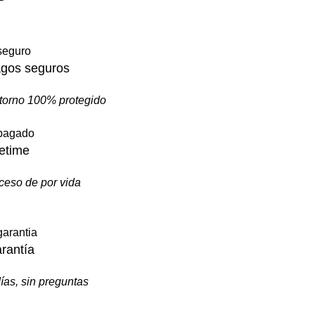
gos seguros
torno 100% protegido
fetime
ceso de por vida
rantía
ías, sin preguntas