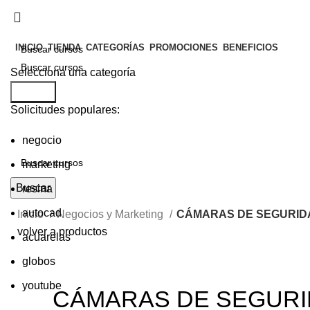
INICIO
TIENDA
CATEGORÍAS
PROMOCIONES
BENEFICIOS
Selecciona una categoría
Buscar
Buscar
Solicitudes populares:
negocio
marketing
Buscar
resina
autocad
Inicio
Negocios y Marketing
CÁMARAS DE SEGURIDA
volver a productos
acuarelas
globos
youtube
CÁMARAS DE SEGURI