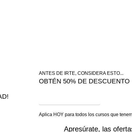
ce más
 todo tipo
pañol. Los
 siempre al
bia
ANTES DE IRTE, CONSIDERA ESTO...
OBTÉN 50% DE DESCUENTO
AD!
¡VER OFERTAS!
Aplica HOY para todos los cursos que tenem
Apresúrate, las ofert