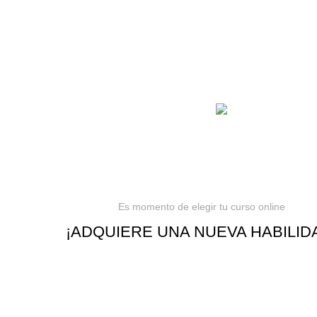
Estás en el Marketpla
completo para comprar
de cursos 100% en es
mejores cursos online,
mejor precio!
Barranquilla, Colom
Es momento de elegir tu curso online
¡ADQUIERE UNA NUEVA HABILID