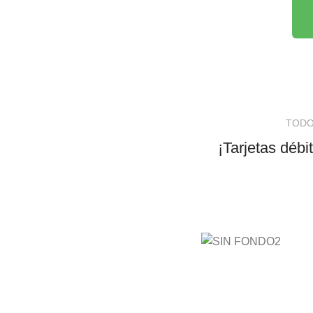
TODO
¡Tarjetas débi
AyE® ·
aprendeyemprende.h