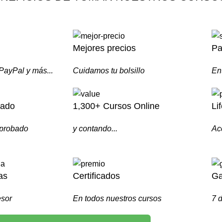
Mejores precios
Pa
 PayPal y más...
Cuidamos tu bolsillo
En
bado
1,300+ Cursos Online
Li
aprobado
y contando...
Ac
as
Certificados
Ga
esor
En todos nuestros cursos
7 d