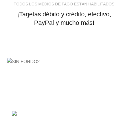
TODOS LOS MEDIOS DE PAGO ESTÁN HABILITADOS
¡Tarjetas débito y crédito, efectivo,
PayPal y mucho más!
AyE® · aprendeyemprende.homes
Estás en el Marketplace más completo para comprar
todo tipo de cursos 100% en español. Los mejores
cursos online, siempre al mejor precio!
Barranquilla, Colombia