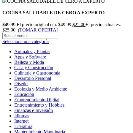
COCINA SALUDABLE DE CERO A EXPERTO
$
49.99
El precio original era: $49.99.
$
25.00
El precio actual es:
$25.00.
¡TOMAR OFERTA!
Selecciona una categoría
Animales y Plantas
Apps y Software
Belleza y Moda
Casa y Construcción
Culinaria y Gastronomía
Desarrollo Personal
Diseño
Ecología y Medio Ambiente
Educación
Emprendimiento Digital
Entretenimiento y Hobbies
Finanzas e Inversión
Idiomas
Internet
Literatura
Mantenimiento Maquinaria