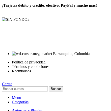
¡Tarjetas débito y crédito, efectivo, PayPal y mucho más!
AyE® · aprendeyemprende.homes
Estás en el Marketplace más completo para comprar todo tipo de
cursos 100% en español. Los mejores cursos online, siempre al
mejor precio!
Barranquilla, Colombia
Política de privacidad
Términos y condiciones
Reembolsos
Cerrar
Buscar
Menú
Categorías
Animales y Plantas