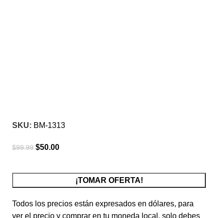
-50%
Click para agrandar
SKU:
BM-1313
$
50.00
$
99.99
¡TOMAR OFERTA!
Todos los precios están expresados en dólares, para
ver el precio y comprar en tu moneda local, solo debes