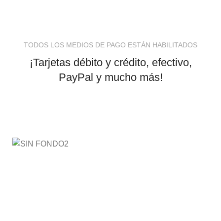
TODOS LOS MEDIOS DE PAGO ESTÁN HABILITADOS
¡Tarjetas débito y crédito, efectivo,
PayPal y mucho más!
AyE® · aprendeyemprende.homes
Estás en el Marketplace más completo para comprar
todo tipo de cursos 100% en español. Los mejores
cursos online, siempre al mejor precio!