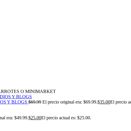
BARROTES O MINIMARKET
IOS Y BLOGS
$
69.99
El precio original era: $69.99.
$
35.00
El precio a
nal era: $49.99.
$
25.00
El precio actual es: $25.00.