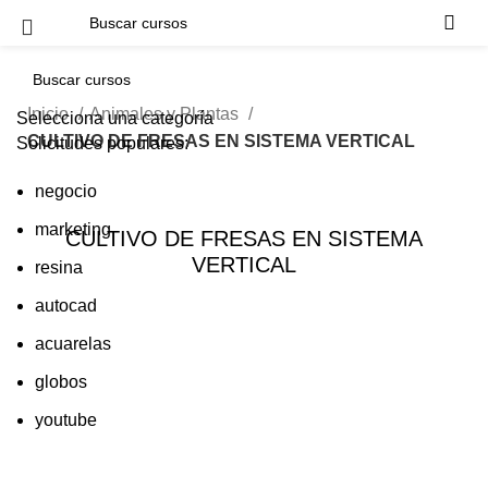
Inicio
Animales y Plantas
Selecciona una categoría
CULTIVO DE FRESAS EN SISTEMA VERTICAL
Solicitudes populares:
negocio
marketing
CULTIVO DE FRESAS EN SISTEMA
VERTICAL
resina
autocad
acuarelas
globos
youtube