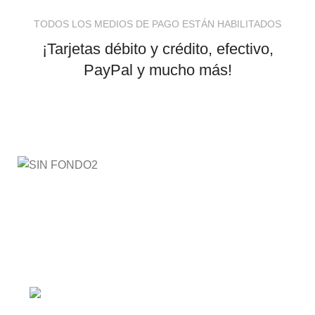
TODOS LOS MEDIOS DE PAGO ESTÁN HABILITADOS
¡Tarjetas débito y crédito, efectivo,
PayPal y mucho más!
AyE® · aprendeyemprende.homes
Estás en el Marketplace más completo para comprar
todo tipo de cursos 100% en español. Los mejores
cursos online, siempre al mejor precio!
Barranquilla, Colombia