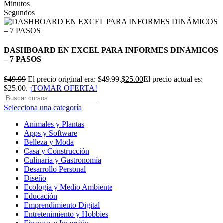
Minutos
Segundos
DASHBOARD EN EXCEL PARA INFORMES DINÁMICOS
– 7 PASOS
$
49.99
El precio original era: $49.99.
$
25.00
El precio actual es:
$25.00.
¡TOMAR OFERTA!
Selecciona una categoría
Animales y Plantas
Apps y Software
Belleza y Moda
Casa y Construcción
Culinaria y Gastronomía
Desarrollo Personal
Diseño
Ecología y Medio Ambiente
Educación
Emprendimiento Digital
Entretenimiento y Hobbies
Finanzas e Inversión