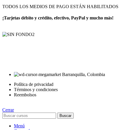
TODOS LOS MEDIOS DE PAGO ESTÁN HABILITADOS
¡Tarjetas débito y crédito, efectivo, PayPal y mucho más!
AyE® · aprendeyemprende.homes
Estás en el Marketplace más completo para comprar todo tipo de
cursos 100% en español. Los mejores cursos online, siempre al
mejor precio!
Barranquilla, Colombia
Política de privacidad
Términos y condiciones
Reembolsos
Cerrar
Buscar
Menú