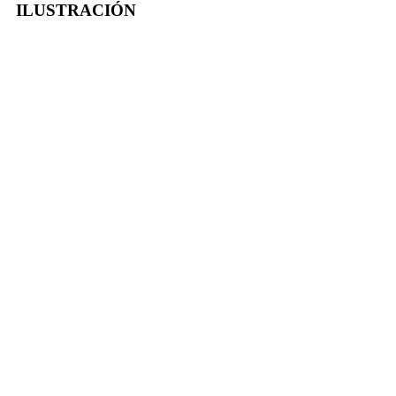
ILUSTRACIÓN
-50%
Click para agrandar