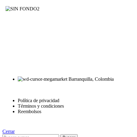
AyE® · aprendeyemprende.homes
Estás en el Marketplace más completo para comprar todo tipo de
cursos 100% en español. Los mejores cursos online, siempre al
mejor precio!
Barranquilla, Colombia
Política de privacidad
Términos y condiciones
Reembolsos
Cerrar