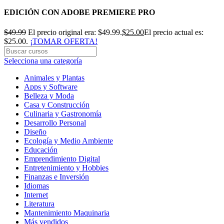
EDICIÓN CON ADOBE PREMIERE PRO
$
49.99
El precio original era: $49.99.
$
25.00
El precio actual es:
$25.00.
¡TOMAR OFERTA!
Selecciona una categoría
Animales y Plantas
Apps y Software
Belleza y Moda
Casa y Construcción
Culinaria y Gastronomía
Desarrollo Personal
Diseño
Ecología y Medio Ambiente
Educación
Emprendimiento Digital
Entretenimiento y Hobbies
Finanzas e Inversión
Idiomas
Internet
Literatura
Mantenimiento Maquinaria
Más vendidos