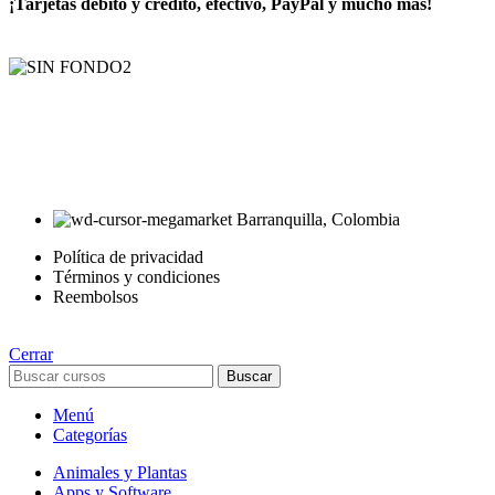
¡Tarjetas débito y crédito, efectivo, PayPal y mucho más!
AyE® · aprendeyemprende.homes
Estás en el Marketplace más completo para comprar todo tipo de
cursos 100% en español. Los mejores cursos online, siempre al
mejor precio!
Barranquilla, Colombia
Política de privacidad
Términos y condiciones
Reembolsos
Cerrar
Buscar
Menú
Categorías
Animales y Plantas
Apps y Software