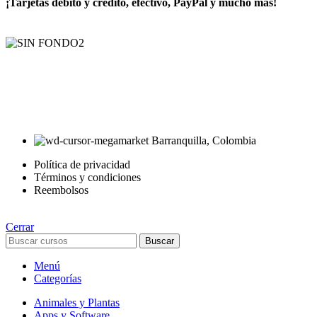
¡Tarjetas débito y crédito, efectivo, PayPal y mucho más!
AyE® · aprendeyemprende.homes
Estás en el Marketplace más completo para comprar todo tipo de
cursos 100% en español. Los mejores cursos online, siempre al
mejor precio!
Barranquilla, Colombia
Política de privacidad
Términos y condiciones
Reembolsos
Cerrar
Buscar
Menú
Categorías
Animales y Plantas
Apps y Software