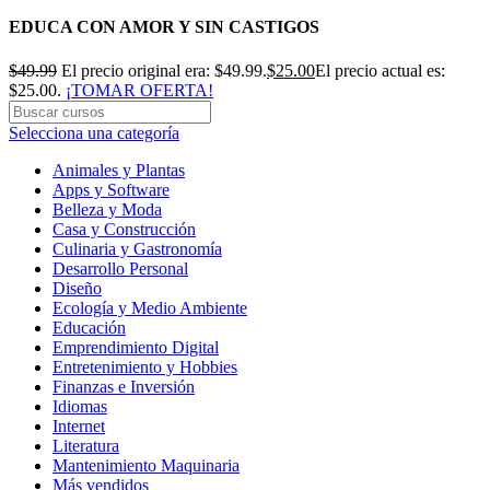
EDUCA CON AMOR Y SIN CASTIGOS
$
49.99
El precio original era: $49.99.
$
25.00
El precio actual es:
$25.00.
¡TOMAR OFERTA!
Selecciona una categoría
Animales y Plantas
Apps y Software
Belleza y Moda
Casa y Construcción
Culinaria y Gastronomía
Desarrollo Personal
Diseño
Ecología y Medio Ambiente
Educación
Emprendimiento Digital
Entretenimiento y Hobbies
Finanzas e Inversión
Idiomas
Internet
Literatura
Mantenimiento Maquinaria
Más vendidos