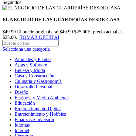
Segundos
EL NEGOCIO DE LAS GUARDERÍAS DESDE CASA
$
49.99
El precio original era: $49.99.
$
25.00
El precio actual es:
$25.00.
¡TOMAR OFERTA!
Selecciona una categoría
Animales y Plantas
Apps y Software
Belleza y Moda
Casa y Construcción
Culinaria y Gastronomía
Desarrollo Personal
Diseño
Ecología y Medio Ambiente
Educación
Emprendimiento Digital
Entretenimiento y Hobbies
Finanzas e Inversión
Idiomas
Internet
Literatura