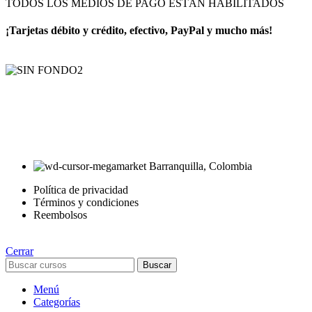
TODOS LOS MEDIOS DE PAGO ESTÁN HABILITADOS
¡Tarjetas débito y crédito, efectivo, PayPal y mucho más!
AyE® · aprendeyemprende.homes
Estás en el Marketplace más completo para comprar todo tipo de
cursos 100% en español. Los mejores cursos online, siempre al
mejor precio!
Barranquilla, Colombia
Política de privacidad
Términos y condiciones
Reembolsos
Cerrar
Buscar
Menú
Categorías