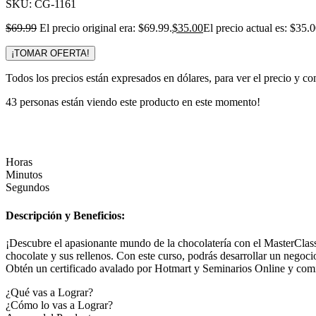
SKU:
CG-1161
$
69.99
El precio original era: $69.99.
$
35.00
El precio actual es: $35.0
¡TOMAR OFERTA!
Todos los precios están expresados en dólares, para ver el precio y co
43
personas están viendo este producto en este momento!
Horas
Minutos
Segundos
Descripción y Beneficios:
¡Descubre el apasionante mundo de la chocolatería con el MasterC
chocolate y sus rellenos. Con este curso, podrás desarrollar un negoc
Obtén un certificado avalado por Hotmart y Seminarios Online y comien
¿Qué vas a Lograr?
¿Cómo lo vas a Lograr?