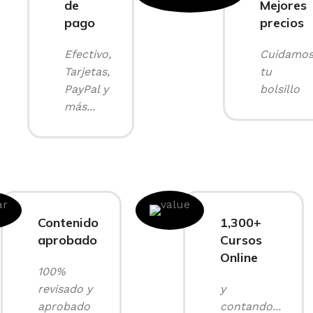
de
Mejores
pago
precios
Efectivo,
Cuidamo
Tarjetas,
tu
PayPal y
bolsillo
más...
Contenido
1,300+
aprobado
Cursos
Online
100%
revisado y
y
aprobado
contando...