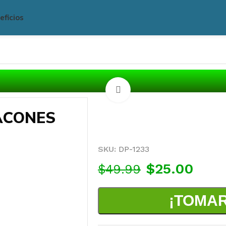
eficios
Click para agrandar
ACONES
SKU:
DP-1233
$
25.00
$
49.99
¡TOMAR