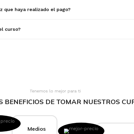
z que haya realizado el pago?
el curso?
Tenemos lo mejor para ti
S BENEFICIOS DE TOMAR NUESTROS CU
Medios