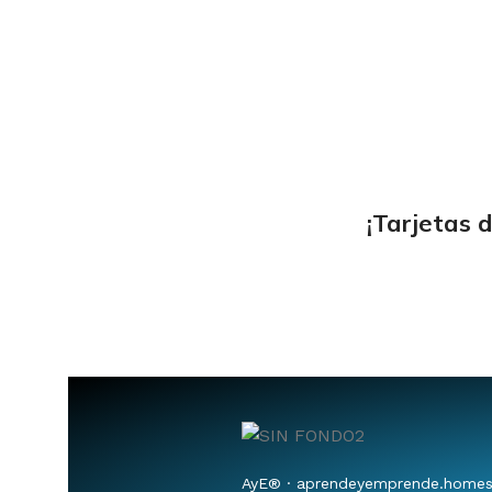
¡Tarjetas 
AyE® · aprendeyemprende.home