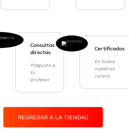
Consultas
Certificados
directas
En todos
Pregunta a
nuestros
tu
cursos
profesor
REGRESAR A LA TIENDA