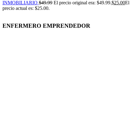
INMOBILIARIO
$
49.99
El precio original era: $49.99.
$
25.00
El
precio actual es: $25.00.
ENFERMERO EMPRENDEDOR
-50%
Click para agrandar