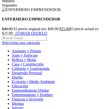
Minutos
Segundos
ENFERMERO EMPRENDEDOR
$
49.99
El precio original era: $49.99.
$
25.00
El precio actual es:
$25.00.
¡TOMAR OFERTA!
Selecciona una categoría
Animales y Plantas
Apps y Software
Belleza y Moda
Casa y Construcción
Culinaria y Gastronomía
Desarrollo Personal
Diseño
Ecología y Medio Ambiente
Educación
Emprendimiento Digital
Entretenimiento y Hobbies
Finanzas e Inversión
Idiomas
Internet