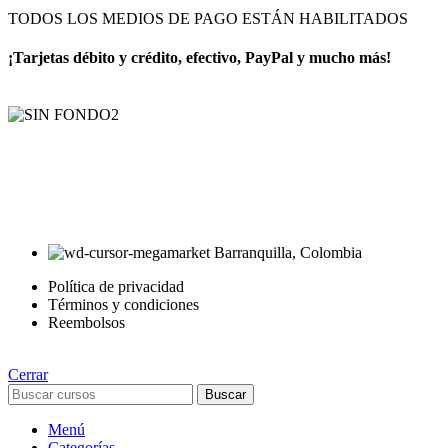
TODOS LOS MEDIOS DE PAGO ESTÁN HABILITADOS
¡Tarjetas débito y crédito, efectivo, PayPal y mucho más!
AyE® · aprendeyemprende.homes
Estás en el Marketplace más completo para comprar todo tipo de
cursos 100% en español. Los mejores cursos online, siempre al
mejor precio!
Barranquilla, Colombia
Política de privacidad
Términos y condiciones
Reembolsos
Cerrar
Buscar
Menú
Categorías