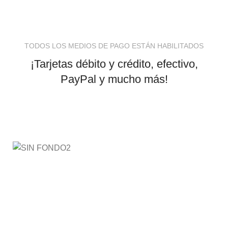
TODOS LOS MEDIOS DE PAGO ESTÁN HABILITADOS
¡Tarjetas débito y crédito, efectivo,
PayPal y mucho más!
AyE® · aprendeyemprende.homes
Estás en el Marketplace más completo para comprar
todo tipo de cursos 100% en español. Los mejores
cursos online, siempre al mejor precio!