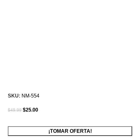
-50%
Click para agrandar
SKU:
NM-554
$
25.00
$
49.99
¡TOMAR OFERTA!