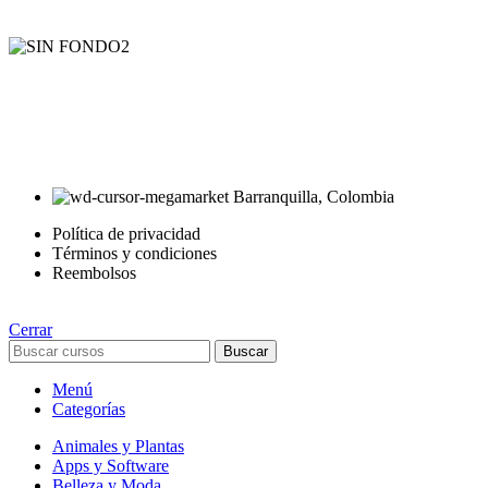
AyE® · aprendeyemprende.homes
Estás en el Marketplace más completo para comprar todo tipo de
cursos 100% en español. Los mejores cursos online, siempre al
mejor precio!
Barranquilla, Colombia
Política de privacidad
Términos y condiciones
Reembolsos
Cerrar
Buscar
Menú
Categorías
Animales y Plantas
Apps y Software
Belleza y Moda