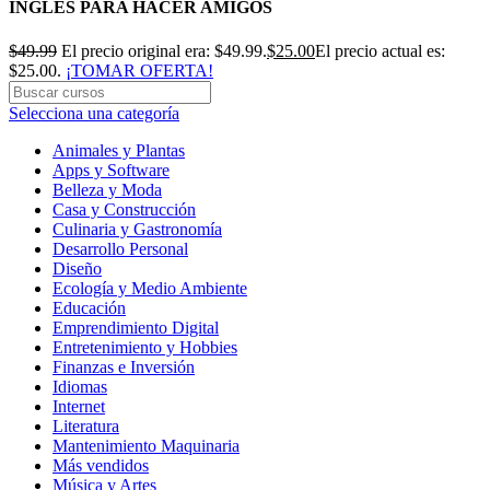
INGLÉS PARA HACER AMIGOS
$
49.99
El precio original era: $49.99.
$
25.00
El precio actual es:
$25.00.
¡TOMAR OFERTA!
Selecciona una categoría
Animales y Plantas
Apps y Software
Belleza y Moda
Casa y Construcción
Culinaria y Gastronomía
Desarrollo Personal
Diseño
Ecología y Medio Ambiente
Educación
Emprendimiento Digital
Entretenimiento y Hobbies
Finanzas e Inversión
Idiomas
Internet
Literatura
Mantenimiento Maquinaria
Más vendidos
Música y Artes