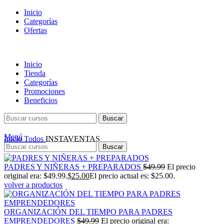
Inicio
Categorías
Ofertas
Inicio
Tienda
Categorías
Promociones
Beneficios
Buscar
Menú
Inicio
Todos
INSTAVENTAS
Buscar
PADRES Y NIÑERAS + PREPARADOS
$
49.99
El precio
original era: $49.99.
$
25.00
El precio actual es: $25.00.
volver a productos
ORGANIZACIÓN DEL TIEMPO PARA PADRES
EMPRENDEDORES
$
49.99
El precio original era: