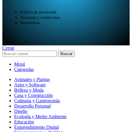
Política de privacidad
Términos y condiciones
Reembolsos
Cerrar
Buscar
Menú
Categorías
Animales y Plantas
Apps y Software
Belleza y Moda
Casa y Construcción
Culinaria y Gastronomía
Desarrollo Personal
Diseño
Ecología y Medio Ambiente
Educación
Emprendimiento Digital