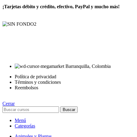
¡Tarjetas débito y crédito, efectivo, PayPal y mucho más!
AyE® · aprendeyemprende.homes
Estás en el Marketplace más completo para comprar todo tipo de
cursos 100% en español. Los mejores cursos online, siempre al
mejor precio!
Barranquilla, Colombia
Política de privacidad
Términos y condiciones
Reembolsos
Cerrar
Buscar
Menú
Categorías
Animales y Plantas