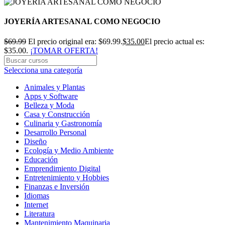
JOYERÍA ARTESANAL COMO NEGOCIO
$
69.99
El precio original era: $69.99.
$
35.00
El precio actual es:
$35.00.
¡TOMAR OFERTA!
Selecciona una categoría
Animales y Plantas
Apps y Software
Belleza y Moda
Casa y Construcción
Culinaria y Gastronomía
Desarrollo Personal
Diseño
Ecología y Medio Ambiente
Educación
Emprendimiento Digital
Entretenimiento y Hobbies
Finanzas e Inversión
Idiomas
Internet
Literatura
Mantenimiento Maquinaria