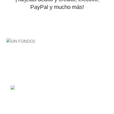
PayPal y mucho más!
AyE® · aprendeyemprende.homes
Estás en el Marketplace más completo para comprar
todo tipo de cursos 100% en español. Los mejores
cursos online, siempre al mejor precio!
Barranquilla, Colombia
Política de privacidad