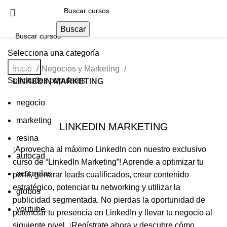
Buscar
Selecciona una categoría
Buscar
Inicio
Negocios y Marketing
Solicitudes populares:
LINKEDIN MARKETING
negocio
marketing
LINKEDIN MARKETING
resina
¡Aprovecha al máximo LinkedIn con nuestro exclusivo
autocad
curso de “LinkedIn Marketing”! Aprende a optimizar tu
acuarelas
perfil, generar leads cualificados, crear contenido
estratégico, potenciar tu networking y utilizar la
globos
publicidad segmentada. No pierdas la oportunidad de
youtube
potenciar tu presencia en LinkedIn y llevar tu negocio al
siguiente nivel. ¡Regístrate ahora y descubre cómo