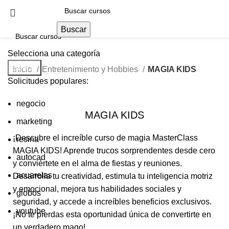
Buscar
Selecciona una categoría
Buscar
Inicio
Entretenimiento y Hobbies
MAGIA KIDS
Solicitudes populares:
negocio
MAGIA KIDS
marketing
¡Descubre el increíble curso de magia MasterClass
resina
MAGIA KIDS! Aprende trucos sorprendentes desde cero
autocad
y conviértete en el alma de fiestas y reuniones.
acuarelas
Desarrolla tu creatividad, estimula tu inteligencia motriz
y emocional, mejora tus habilidades sociales y
globos
seguridad, y accede a increíbles beneficios exclusivos.
youtube
¡No te pierdas esta oportunidad única de convertirte en
un verdadero mago!