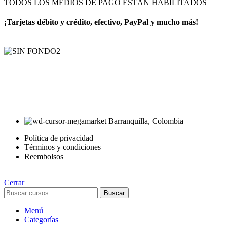
TODOS LOS MEDIOS DE PAGO ESTÁN HABILITADOS
¡Tarjetas débito y crédito, efectivo, PayPal y mucho más!
AyE® · aprendeyemprende.homes
Estás en el Marketplace más completo para comprar todo tipo de
cursos 100% en español. Los mejores cursos online, siempre al
mejor precio!
Barranquilla, Colombia
Política de privacidad
Términos y condiciones
Reembolsos
Cerrar
Buscar
Menú
Categorías