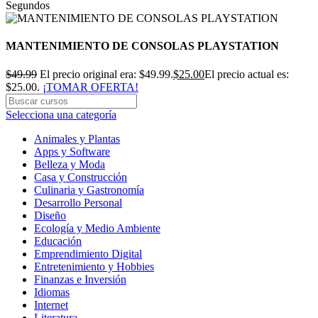
Segundos
MANTENIMIENTO DE CONSOLAS PLAYSTATION
$
49.99
El precio original era: $49.99.
$
25.00
El precio actual es:
$25.00.
¡TOMAR OFERTA!
Selecciona una categoría
Animales y Plantas
Apps y Software
Belleza y Moda
Casa y Construcción
Culinaria y Gastronomía
Desarrollo Personal
Diseño
Ecología y Medio Ambiente
Educación
Emprendimiento Digital
Entretenimiento y Hobbies
Finanzas e Inversión
Idiomas
Internet
Literatura