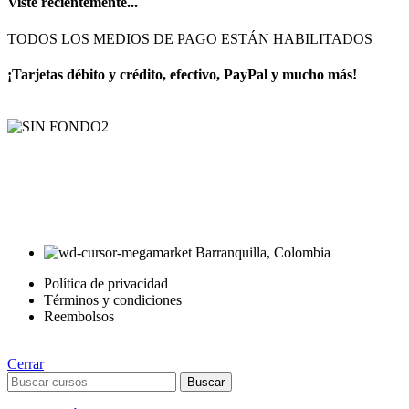
Viste recientemente...
TODOS LOS MEDIOS DE PAGO ESTÁN HABILITADOS
¡Tarjetas débito y crédito, efectivo, PayPal y mucho más!
AyE® · aprendeyemprende.homes
Estás en el Marketplace más completo para comprar todo tipo de
cursos 100% en español. Los mejores cursos online, siempre al
mejor precio!
Barranquilla, Colombia
Política de privacidad
Términos y condiciones
Reembolsos
Cerrar
Buscar