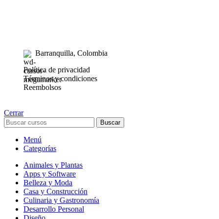
AyE® · aprendeyemprende.homes
Estás en el Marketplace más completo para comprar todo tipo de
cursos 100% en español. Los mejores cursos online, siempre al
mejor precio!
Barranquilla, Colombia
Política de privacidad
Términos y condiciones
Reembolsos
Cerrar
Buscar
Menú
Categorías
Animales y Plantas
Apps y Software
Belleza y Moda
Casa y Construcción
Culinaria y Gastronomía
Desarrollo Personal
Diseño