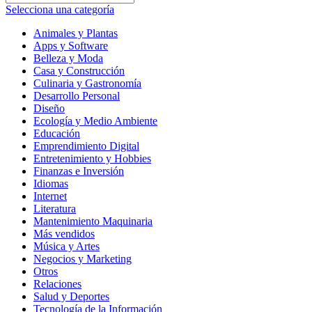
original
actual
Selecciona una categoría
era:
es:
$49.99.
$25.00.
Animales y Plantas
Apps y Software
Belleza y Moda
Casa y Construcción
Culinaria y Gastronomía
Desarrollo Personal
Diseño
Ecología y Medio Ambiente
Educación
Emprendimiento Digital
Entretenimiento y Hobbies
Finanzas e Inversión
Idiomas
Internet
Literatura
Mantenimiento Maquinaria
Más vendidos
Música y Artes
Negocios y Marketing
Otros
Relaciones
Salud y Deportes
Tecnología de la Información