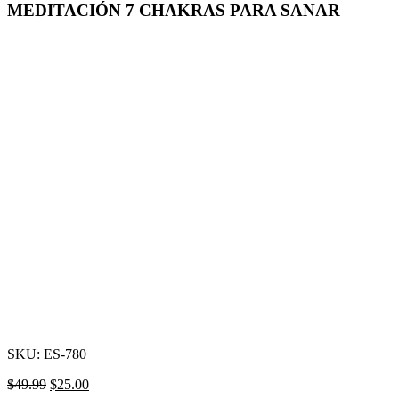
era:
es:
MEDITACIÓN 7 CHAKRAS PARA SANAR
$49.99.
$25.00.
-50%
Click para agrandar
SKU:
ES-780
El
El
$
49.99
$
25.00