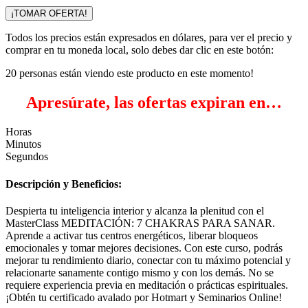
precio
precio
original
actual
¡TOMAR OFERTA!
era:
es:
Todos los precios están expresados en dólares, para ver el precio y
$49.99.
$25.00.
comprar en tu moneda local, solo debes dar clic en este botón:
20
personas están viendo este producto en este momento!
Apresúrate, las ofertas expiran en…
Horas
Minutos
Segundos
Descripción y Beneficios:
Despierta tu inteligencia interior y alcanza la plenitud con el
MasterClass MEDITACIÓN: 7 CHAKRAS PARA SANAR.
Aprende a activar tus centros energéticos, liberar bloqueos
emocionales y tomar mejores decisiones. Con este curso, podrás
mejorar tu rendimiento diario, conectar con tu máximo potencial y
relacionarte sanamente contigo mismo y con los demás. No se
requiere experiencia previa en meditación o prácticas espirituales.
¡Obtén tu certificado avalado por Hotmart y Seminarios Online!