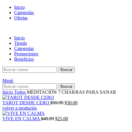
Inicio
Categorías
Ofertas
Inicio
Tienda
Categorías
Promociones
Beneficios
Buscar
Menú
Buscar
Inicio
Todos
MEDITACIÓN 7 CHAKRAS PARA SANAR
El
El
TAROT DESDE CERO
$
59.99
$
30.00
precio
precio
volver a productos
original
actual
El
era:
El
es:
VIVE EN CALMA
$
49.99
$
25.00
precio
$59.99.
precio
$30.00.
original
actual