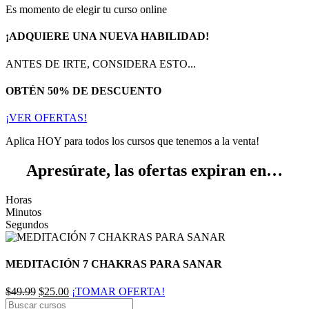
Es momento de elegir tu curso online
¡ADQUIERE UNA NUEVA HABILIDAD!
ANTES DE IRTE, CONSIDERA ESTO...
OBTÉN 50% DE DESCUENTO
¡VER OFERTAS!
Aplica HOY para todos los cursos que tenemos a la venta!
Apresúrate, las ofertas expiran en…
Horas
Minutos
Segundos
MEDITACIÓN 7 CHAKRAS PARA SANAR
El
El
$
49.99
$
25.00
¡TOMAR OFERTA!
precio
precio