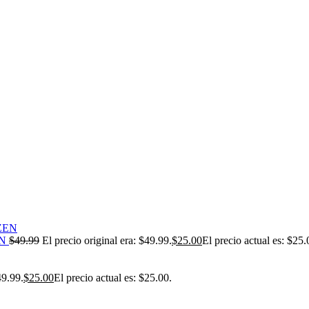
EN
$
49.99
El precio original era: $49.99.
$
25.00
El precio actual es: $25.
49.99.
$
25.00
El precio actual es: $25.00.