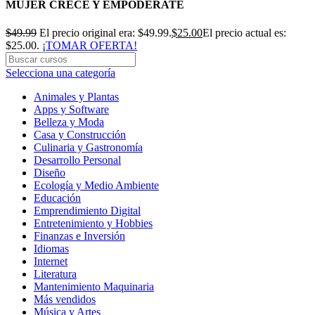
MUJER CRECE Y EMPODÉRATE
$
49.99
El precio original era: $49.99.
$
25.00
El precio actual es:
$25.00.
¡TOMAR OFERTA!
Selecciona una categoría
Animales y Plantas
Apps y Software
Belleza y Moda
Casa y Construcción
Culinaria y Gastronomía
Desarrollo Personal
Diseño
Ecología y Medio Ambiente
Educación
Emprendimiento Digital
Entretenimiento y Hobbies
Finanzas e Inversión
Idiomas
Internet
Literatura
Mantenimiento Maquinaria
Más vendidos
Música y Artes