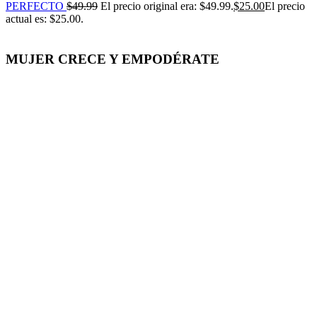
PERFECTO
$
49.99
El precio original era: $49.99.
$
25.00
El precio
actual es: $25.00.
MUJER CRECE Y EMPODÉRATE
-50%
Click para agrandar