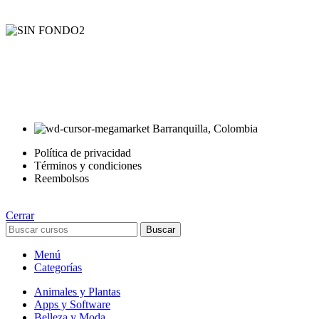
AyE® · aprendeyemprende.homes
Estás en el Marketplace más completo para comprar todo tipo de
cursos 100% en español. Los mejores cursos online, siempre al
mejor precio!
Barranquilla, Colombia
Política de privacidad
Términos y condiciones
Reembolsos
Cerrar
Buscar
Menú
Categorías
Animales y Plantas
Apps y Software
Belleza y Moda