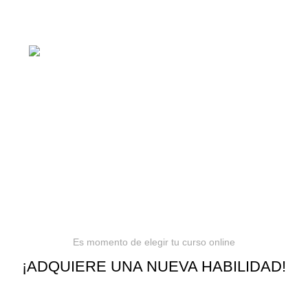
todo tipo de cursos 100% en español. Los mejores
cursos online, siempre al mejor precio!
Barranquilla, Colombia
Política de privacidad
Términos y condiciones
Reembolsos
Es momento de elegir tu curso online
¡ADQUIERE UNA NUEVA HABILIDAD!