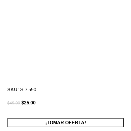
-50%
Click para agrandar
SKU:
SD-590
$
25.00
$
49.99
¡TOMAR OFERTA!