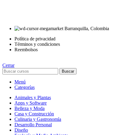
AyE® · aprendeyemprende.homes
Estás en el Marketplace más completo para comprar todo tipo de curs
Barranquilla, Colombia
Política de privacidad
Términos y condiciones
Reembolsos
Cerrar
Buscar
Menú
Categorías
Animales y Plantas
Apps y Software
Belleza y Moda
Casa y Construcción
Culinaria y Gastronomía
Desarrollo Personal
Diseño