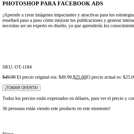
PHOTOSHOP PARA FACEBOOK ADS
¡Aprende a crear imágenes impactantes y atractivas para tus estrate
enseñará paso a paso cómo mejorar tus publicaciones y generar interac
necesitas ser un experto en diseño, ya que aprenderás los conocimient
-50%
Click para agrandar
SKU:
OT-1184
$
49.99
El precio original era: $49.99.
$
25.00
El precio actual es: $25.0
¡TOMAR OFERTA!
Todos los precios están expresados en dólares, para ver el precio y co
36
personas están viendo este producto en este momento!
Horas