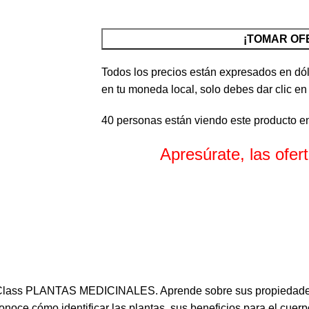
¡TOMAR OF
Todos los precios están expresados en dól
en tu moneda local, solo debes dar clic en
40
personas están viendo este producto e
Apresúrate, las ofe
Horas
Minuto
erClass PLANTAS MEDICINALES. Aprende sobre sus propiedades
Conoce cómo identificar las plantas, sus beneficios para el cue