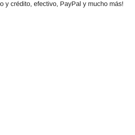
to y crédito, efectivo, PayPal y mucho más!
Política de privacidad
Términos y condiciones
omes
Reembolsos
ce más
 todo tipo
pañol. Los
 siempre al
bia