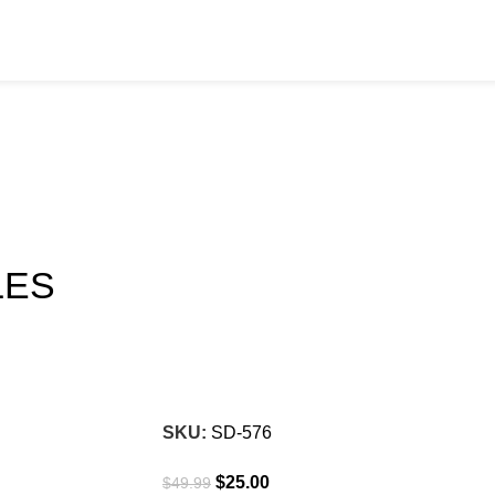
LES
-50%
Click para agrandar
SKU:
SD-576
$
25.00
$
49.99