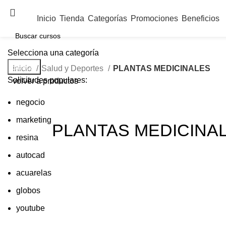
Inicio
Tienda
Categorías
Promociones
Beneficios
Selecciona una categoría
Buscar
Inicio
Salud y Deportes
PLANTAS MEDICINALES
Solicitudes populares:
volver a productos
negocio
marketing
PLANTAS MEDICINA
resina
autocad
acuarelas
globos
youtube