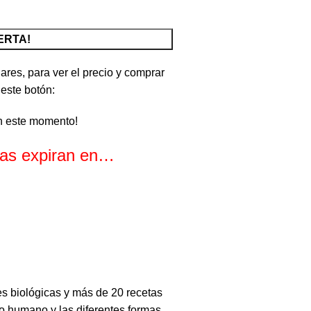
ERTA!
ares, para ver el precio y comprar
 este botón:
n este momento!
rtas expiran en…
s
Segundos
 biológicas y más de 20 recetas
rpo humano y las diferentes formas