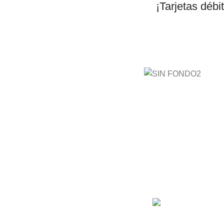
¡Tarjetas débi
AyE® ·
aprendeyemprende.h
Estás en el Marketpla
completo para comprar
de cursos 100% en es
mejores cursos online,
mejor precio!
Barranquilla, Colom