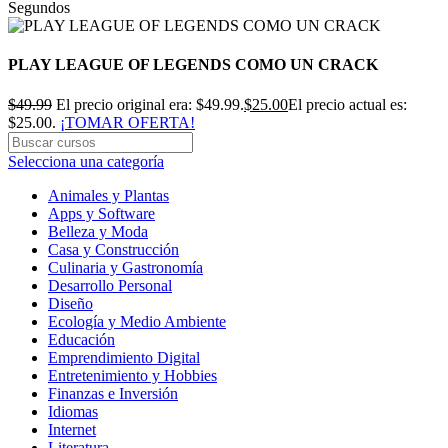
Segundos
PLAY LEAGUE OF LEGENDS COMO UN CRACK
$
49.99
El precio original era: $49.99.
$
25.00
El precio actual es:
$25.00.
¡TOMAR OFERTA!
Selecciona una categoría
Animales y Plantas
Apps y Software
Belleza y Moda
Casa y Construcción
Culinaria y Gastronomía
Desarrollo Personal
Diseño
Ecología y Medio Ambiente
Educación
Emprendimiento Digital
Entretenimiento y Hobbies
Finanzas e Inversión
Idiomas
Internet
Literatura