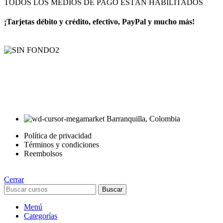
TODOS LOS MEDIOS DE PAGO ESTÁN HABILITADOS
¡Tarjetas débito y crédito, efectivo, PayPal y mucho más!
AyE® · aprendeyemprende.homes
Estás en el Marketplace más completo para comprar todo tipo de
cursos 100% en español. Los mejores cursos online, siempre al
mejor precio!
Barranquilla, Colombia
Política de privacidad
Términos y condiciones
Reembolsos
Cerrar
Buscar
Menú
Categorías