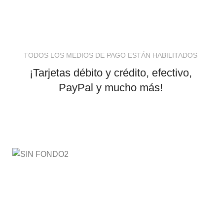
TODOS LOS MEDIOS DE PAGO ESTÁN HABILITADOS
¡Tarjetas débito y crédito, efectivo,
PayPal y mucho más!
AyE® · aprendeyemprende.homes
Estás en el Marketplace más completo para comprar
todo tipo de cursos 100% en español. Los mejores