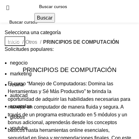
Buscar
Selecciona una categoría
Buscar
Inicio
Otros
PRINCIPIOS DE COMPUTACIÓN
Solicitudes populares:
negocio
PRINCIPIOS DE COMPUTACIÓN
marketing
El curso “Manejo de Computadoras: Domina las
resina
Herramientas y Sé Más Productivo” te brinda la
autocad
oportunidad de adquirir las habilidades necesarias para
acuarelas
manejar un computador de manera fluida y segura. A
través de un programa estructurado en 5 módulos y un
globos
bonus adicional, aprenderás desde los conceptos
youtube
básicos hasta herramientas online esenciales,
seguridad en línea y recomendaciones finales. Con este