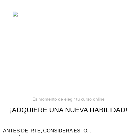
cursos online, siempre al mejor precio!
Barranquilla, Colombia
Política de privacidad
Términos y condiciones
Reembolsos
Es momento de elegir tu curso online
¡ADQUIERE UNA NUEVA HABILIDAD!
ANTES DE IRTE, CONSIDERA ESTO...