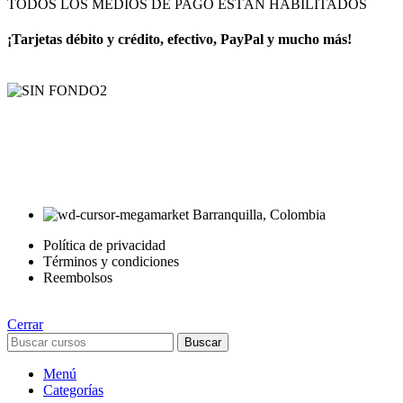
TODOS LOS MEDIOS DE PAGO ESTÁN HABILITADOS
¡Tarjetas débito y crédito, efectivo, PayPal y mucho más!
AyE® · aprendeyemprende.homes
Estás en el Marketplace más completo para comprar todo tipo de
cursos 100% en español. Los mejores cursos online, siempre al
mejor precio!
Barranquilla, Colombia
Política de privacidad
Términos y condiciones
Reembolsos
Cerrar
Buscar
Menú
Categorías