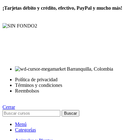
¡Tarjetas débito y crédito, efectivo, PayPal y mucho más!
AyE® · aprendeyemprende.homes
Estás en el Marketplace más completo para comprar todo tipo de
cursos 100% en español. Los mejores cursos online, siempre al
mejor precio!
Barranquilla, Colombia
Política de privacidad
Términos y condiciones
Reembolsos
Cerrar
Buscar
Menú
Categorías