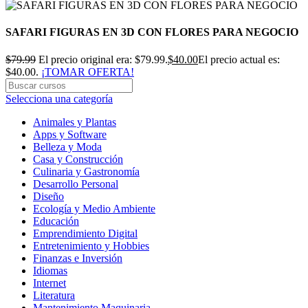
SAFARI FIGURAS EN 3D CON FLORES PARA NEGOCIO
$
79.99
El precio original era: $79.99.
$
40.00
El precio actual es:
$40.00.
¡TOMAR OFERTA!
Selecciona una categoría
Animales y Plantas
Apps y Software
Belleza y Moda
Casa y Construcción
Culinaria y Gastronomía
Desarrollo Personal
Diseño
Ecología y Medio Ambiente
Educación
Emprendimiento Digital
Entretenimiento y Hobbies
Finanzas e Inversión
Idiomas
Internet
Literatura
Mantenimiento Maquinaria