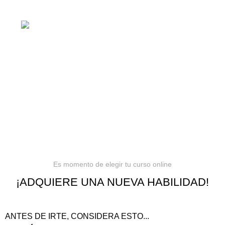
cursos online, siempre al mejor precio!
Barranquilla, Colombia
Política de privacidad
Términos y condiciones
Reembolsos
Es momento de elegir tu curso online
¡ADQUIERE UNA NUEVA HABILIDAD!
ANTES DE IRTE, CONSIDERA ESTO...