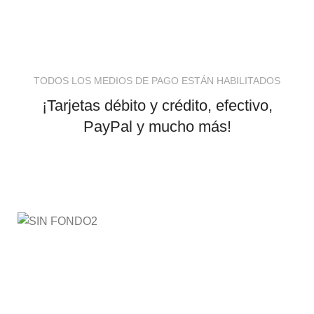
TODOS LOS MEDIOS DE PAGO ESTÁN HABILITADOS
¡Tarjetas débito y crédito, efectivo,
PayPal y mucho más!
AyE® · aprendeyemprende.homes
Estás en el Marketplace más completo para comprar
todo tipo de cursos 100% en español. Los mejores