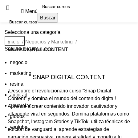
Menú
Buscar
Selecciona una categoría
Buscar
Inicio
Negocios y Marketing
Solicitudes populares:
SNAP DIGITAL CONTENT
negocio
marketing
SNAP DIGITAL CONTENT
resina
¡Descubre el revolucionario curso “Snap Digital
autocad
Content” y domina el mundo del contenido digital!
acuarelas
Aprende a crear contenido innovador, cautivador y
altamente viral en segundos. Domina plataformas como
globos
Snapchat, Instagram Stories y TikTok, utiliza técnicas de
youtube
edición de vanguardia, aprende estrategias de
narración persuasiva, genera viralidad y monetiza tu