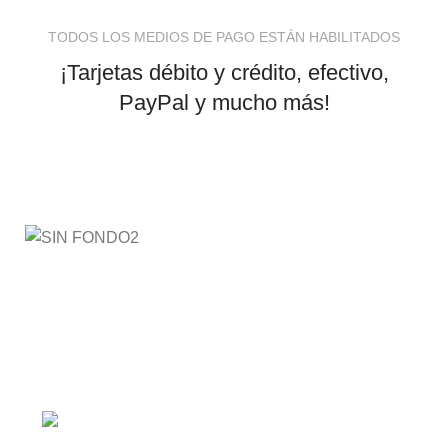
TODOS LOS MEDIOS DE PAGO ESTÁN HABILITADOS
¡Tarjetas débito y crédito, efectivo,
PayPal y mucho más!
AyE® · aprendeyemprende.homes
Estás en el Marketplace más completo para comprar
todo tipo de cursos 100% en español. Los mejores
cursos online, siempre al mejor precio!
Barranquilla, Colombia