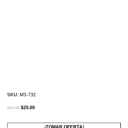
-50%
Click para agrandar
SKU:
MS-732
$
25.00
$
49.99
¡TOMAR OFERTA!