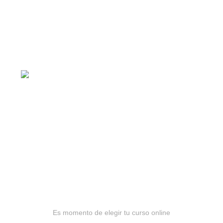
AyE® · aprendeyemprende.homes
Estás en el Marketplace más completo para comprar
todo tipo de cursos 100% en español. Los mejores
cursos online, siempre al mejor precio!
Barranquilla, Colombia
Política de privacidad
Términos y condiciones
Reembolsos
Es momento de elegir tu curso online