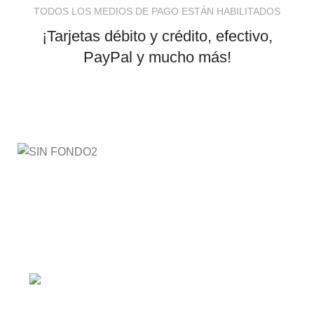
TODOS LOS MEDIOS DE PAGO ESTÁN HABILITADOS
¡Tarjetas débito y crédito, efectivo,
PayPal y mucho más!
AyE® · aprendeyemprende.homes
Estás en el Marketplace más completo para comprar
todo tipo de cursos 100% en español. Los mejores
cursos online, siempre al mejor precio!
Barranquilla, Colombia