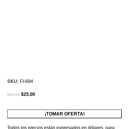
-50%
Click para agrandar
SKU:
FI-694
$
25.00
$
49.99
¡TOMAR OFERTA!
Todos los precios están expresados en dólares, para