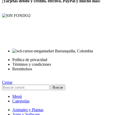
¡Tarjetas débito y crédito, efectivo, PayPal y mucho más!
AyE® · aprendeyemprende.homes
Estás en el Marketplace más completo para comprar todo tipo de
cursos 100% en español. Los mejores cursos online, siempre al
mejor precio!
Barranquilla, Colombia
Política de privacidad
Términos y condiciones
Reembolsos
Cerrar
Buscar
Menú
Categorías
Animales y Plantas
Apps y Software