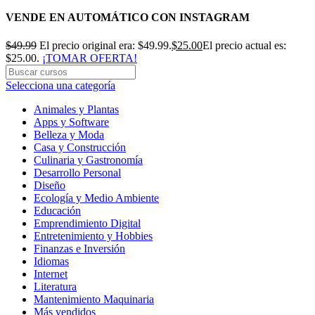
VENDE EN AUTOMÁTICO CON INSTAGRAM
$
49.99
El precio original era: $49.99.
$
25.00
El precio actual es:
$25.00.
¡TOMAR OFERTA!
Selecciona una categoría
Animales y Plantas
Apps y Software
Belleza y Moda
Casa y Construcción
Culinaria y Gastronomía
Desarrollo Personal
Diseño
Ecología y Medio Ambiente
Educación
Emprendimiento Digital
Entretenimiento y Hobbies
Finanzas e Inversión
Idiomas
Internet
Literatura
Mantenimiento Maquinaria
Más vendidos