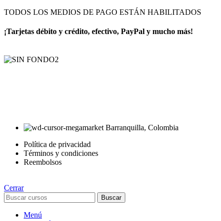
TODOS LOS MEDIOS DE PAGO ESTÁN HABILITADOS
¡Tarjetas débito y crédito, efectivo, PayPal y mucho más!
AyE® · aprendeyemprende.homes
Estás en el Marketplace más completo para comprar todo tipo de
cursos 100% en español. Los mejores cursos online, siempre al
mejor precio!
Barranquilla, Colombia
Política de privacidad
Términos y condiciones
Reembolsos
Cerrar
Buscar
Menú