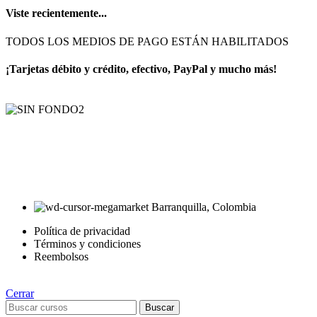
Viste recientemente...
TODOS LOS MEDIOS DE PAGO ESTÁN HABILITADOS
¡Tarjetas débito y crédito, efectivo, PayPal y mucho más!
AyE® · aprendeyemprende.homes
Estás en el Marketplace más completo para comprar todo tipo de
cursos 100% en español. Los mejores cursos online, siempre al
mejor precio!
Barranquilla, Colombia
Política de privacidad
Términos y condiciones
Reembolsos
Cerrar
Buscar