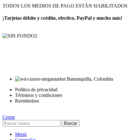
TODOS LOS MEDIOS DE PAGO ESTÁN HABILITADOS
¡Tarjetas débito y crédito, efectivo, PayPal y mucho más!
AyE® · aprendeyemprende.homes
Estás en el Marketplace más completo para comprar todo tipo de
cursos 100% en español. Los mejores cursos online, siempre al
mejor precio!
Barranquilla, Colombia
Política de privacidad
Términos y condiciones
Reembolsos
Cerrar
Buscar
Menú
Categorías