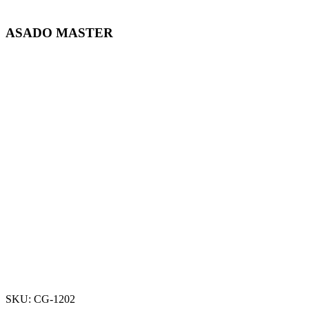
ASADO MASTER
-50%
Click para agrandar
SKU:
CG-1202