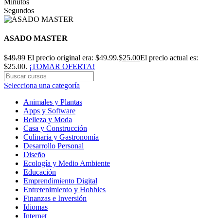
Minutos
Segundos
ASADO MASTER
$
49.99
El precio original era: $49.99.
$
25.00
El precio actual es:
$25.00.
¡TOMAR OFERTA!
Selecciona una categoría
Animales y Plantas
Apps y Software
Belleza y Moda
Casa y Construcción
Culinaria y Gastronomía
Desarrollo Personal
Diseño
Ecología y Medio Ambiente
Educación
Emprendimiento Digital
Entretenimiento y Hobbies
Finanzas e Inversión
Idiomas
Internet